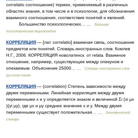
correlatio соотношение) термин, применяемый в различных
областях знания, в том числе и в психологии, для обозначения
взаимного соотношения, соответствия понятий и явлений.
Большинство психологических… …
Большая
психологическая энциклопедия
КОРРЕЛЯЦИЯ
— [лат. correlatio] взаимная связь, соотношение
предметов или понятий. Словарь иностранных слов. Комлев
Н.Г., 2006. КОРРЕЛЯЦИЯ новолатинск. от relata. Взаимное
отношение, например, существующее между опекуном и
опекаемым. Объяснение 25000… …
Словарь иностранных слов
русского языка
КОРРЕЛЯЦИЯ
— (correlation) Степень зависимости между
двумя переменными. Линейная корреляция между двумя
переменными х и у определяется знаком и величиной Σi (xi μx
)(yi μy), где μx и μy среднее значение х и у. Между двумя
переменными существует положительная… …
Экономический
словарь