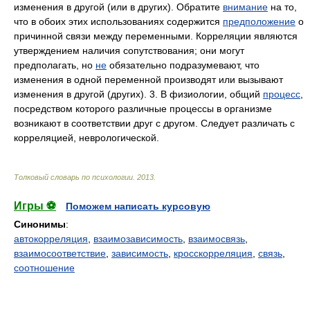
изменения в другой (или в других). Обратите
внимание
на то,
что в обоих этих использованиях содержится
предположение
о
причинной связи между переменными. Корреляции являются
утверждением наличия сопутствования; они могут
предполагать, но
не
обязательно подразумевают, что
изменения в одной переменной производят или вызывают
изменения в другой (других). 3. В физиологии, общий
процесс
,
посредством которого различные процессы в организме
возникают в соответствии друг с другом. Следует различать с
корреляцией, неврологической.
Толковый словарь по психологии
.
2013
.
Игры ⚽
Поможем написать курсовую
Синонимы
:
автокорреляция
,
взаимозависимость
,
взаимосвязь
,
взаимосоответствие
,
зависимость
,
кросскорреляция
,
связь
,
соотношение